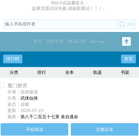
360小说温馨提示：
如果页面访问失败,请刷新重试！！！。
首页
我的书架
阅读记录
sitemap
排行榜
首页
分类
排行
全本
轨迹
书架
魔门败类
作者：惊涛骇浪
分类：
武侠仙侠
状态：连载
更新：2026-07-23
最新：
第八千二百五十七章 各自逃命
开始阅读
完整目录