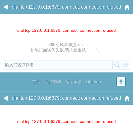
dial tcp 127.0.0.1:6379: connect: connection refused
dial tcp 127.0.0.1:6379: connect: connection refused
360小说温馨提示：
如果页面访问失败,请刷新重试！！！。
首页
我的书架
阅读记录
sitemap
dial tcp 127.0.0.1:6379: connect: connection refused
dial tcp 127.0.0.1:6379: connect: connection refused